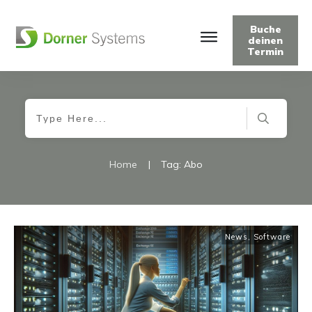
Buche
deinen
Termin
Home
|
Tag: Abo
News
,
Software