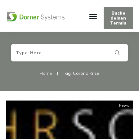
Buche
deinen
Termin
Home
|
Tag: Corona Krise
News