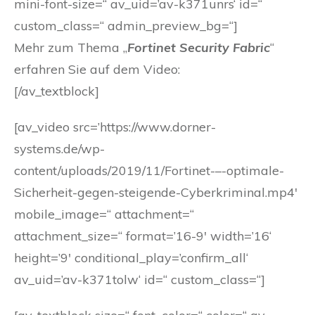
mini-font-size=“ av_uid=’av-k371unrs‘ id=“
custom_class=“ admin_preview_bg=“]
Mehr zum Thema „
Fortinet Security Fabric
“
erfahren Sie auf dem Video:
[/av_textblock]
[av_video src=’https://www.dorner-
systems.de/wp-
content/uploads/2019/11/Fortinet-–-optimale-
Sicherheit-gegen-steigende-Cyberkriminal.mp4′
mobile_image=“ attachment=“
attachment_size=“ format=’16-9′ width=’16‘
height=’9′ conditional_play=’confirm_all‘
av_uid=’av-k371tolw‘ id=“ custom_class=“]