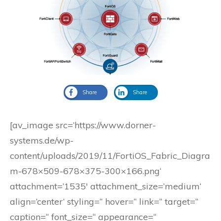
Share
Share
[av_image src=’https://www.dorner-
systems.de/wp-
content/uploads/2019/11/FortiOS_Fabric_Diagra
m-678×509-678×375-300×166.png‘
attachment=’1535′ attachment_size=’medium‘
align=’center‘ styling=“ hover=“ link=“ target=“
caption=“ font_size=“ appearance=“