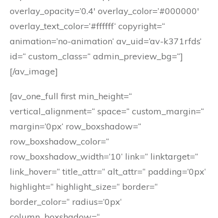
overlay_opacity=’0.4′ overlay_color=’#000000′
overlay_text_color=’#ffffff‘ copyright=“
animation=’no-animation‘ av_uid=’av-k371rfds‘
id=“ custom_class=“ admin_preview_bg=“]
[/av_image]
[av_one_full first min_height=“
vertical_alignment=“ space=“ custom_margin=“
margin=’0px‘ row_boxshadow=“
row_boxshadow_color=“
row_boxshadow_width=’10‘ link=“ linktarget=“
link_hover=“ title_attr=“ alt_attr=“ padding=’0px‘
highlight=“ highlight_size=“ border=“
border_color=“ radius=’0px‘
column_boxshadow=“